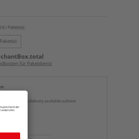
0 € / Paket(e))
Paket(e)
rchantBox.total
ndkosten für Paketdienst
en
antBox.option.delivery.available.subtext
abholen
ng möglich