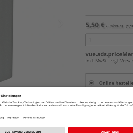
5,50 €
/ Paket(e)
(5,5
vue.ads.priceMe
inkl. MwSt.
zzgl. Versa
Online bestell
Auf Lager:
vue.ads.priceMerch
Beim Händler 
Auf Lager:
Abholu