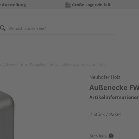
e Ausstellung
Große Lagervielfalt
en-Zubehör
Außenecke FW092 - Silber RAL 9006 EXSIBE0
Neuhofer Holz
Außenecke FW0
Artikelinformatione
2 Stück / Paket
Services