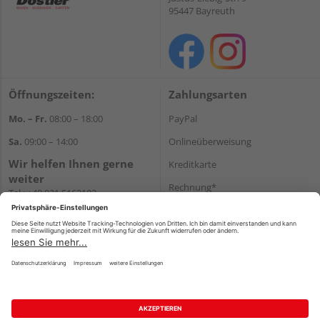
95447 Bayreuth
Öffnungszeiten:
Zahlungsarten
Mo. – Fr.
08:00 – 18:00
PayPal
Sa.
09:00 – 14:00
Onlineüberweisung
Wir helfen Ihnen gerne
Kreditkarte
weiter
Rechnung*
Tel.:
+49 921 5163102
E-Mail:
shop@dostler.de
*Bonität vorausgesetzt
Versand
Versandkosten
Impressum
AGB
Widerruf
Datenschutz