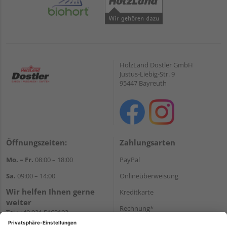
HolzLand Dostler GmbH
Justus-Liebig-Str. 9
95447 Bayreuth
Öffnungszeiten:
Zahlungsarten
Mo. – Fr.
08:00 – 18:00
PayPal
Sa.
09:00 – 14:00
Onlineüberweisung
Wir helfen Ihnen gerne
Kreditkarte
weiter
Rechnung*
Tel.:
+49 921 5163102
E-Mail:
shop@dostler.de
*Bonität vorausgesetzt