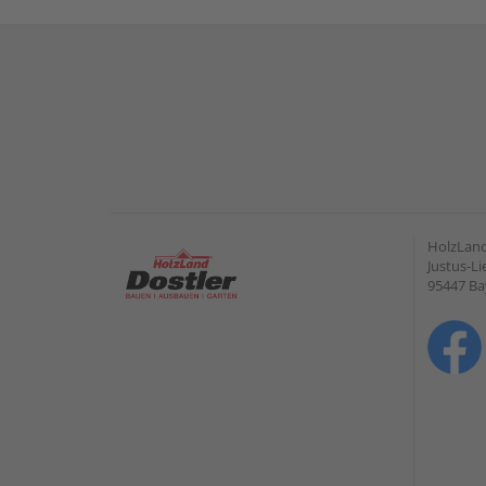
HolzLan
Justus-Li
95447 Ba