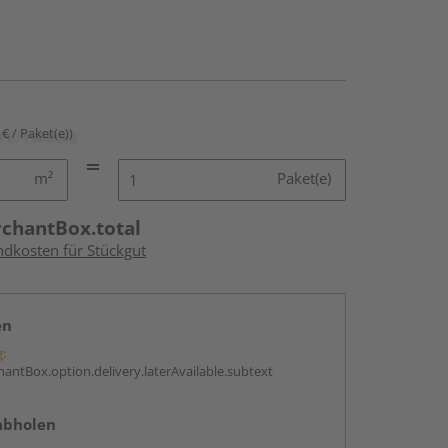
 € / Paket(e))
m²
Paket(e)
rchantBox.total
ndkosten für Stückgut
en
g:
antBox.option.delivery.laterAvailable.subtext
abholen