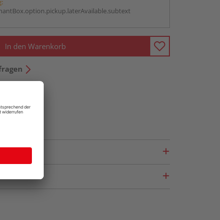
g:
antBox.option.pickup.laterAvailable.subtext
In den Warenkorb
fragen