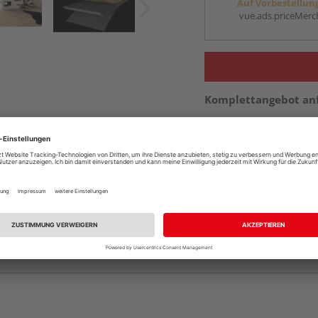
Auf Vorbestellun
vue.ads.priceMerch
Komplettangebot an