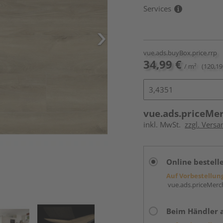
Services
vue.ads.buyBox.price.rrp
34,99 €
/ m²
(120,19
vue.ads.priceMe
inkl. MwSt.
zzgl. Versa
Online bestell
Auf Vorbestellun
vue.ads.priceMerch
Beim Händler 