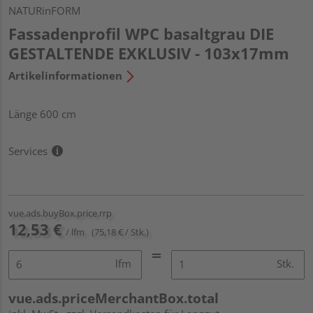
NATURinFORM
Fassadenprofil WPC basaltgrau DIE
GESTALTENDE EXKLUSIV - 103x17mm
Artikelinformationen
Länge 600 cm
Services
vue.ads.buyBox.price.rrp
12,53 €
/ lfm
(75,18 € / Stk.)
lfm
Stk.
vue.ads.priceMerchantBox.total