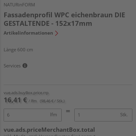
NATURinFORM
Fassadenprofil WPC eichenbraun DIE
GESTALTENDE - 152x17mm
Artikelinformationen
Länge 600 cm
Services
vue.ads.buyBox.price.rrp
16,41 €
/ lfm
(98,46 € / Stk.)
lfm
Stk.
vue.ads.priceMerchantBox.total