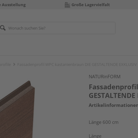
e Ausstellung
Große Lagervielfalt
rofile
Fassadenprofil WPC kastanienbraun DIE GESTALTENDE EXKLUSIV
NATURinFORM
Fassadenprofi
GESTALTENDE 
Artikelinformatione
Länge 600 cm
Länge