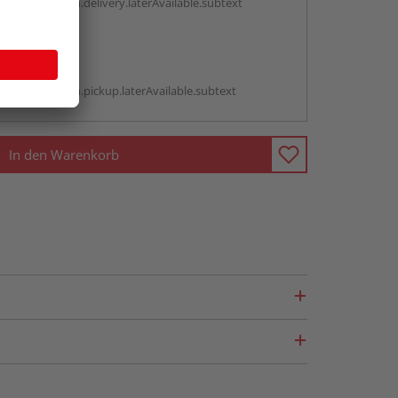
antBox.option.delivery.laterAvailable.subtext
abholen
g:
antBox.option.pickup.laterAvailable.subtext
In den Warenkorb