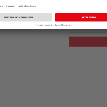
vue.ads.priceMerch
Beim Händler 
Auf Vorbestellun
vue.ads.priceMerch