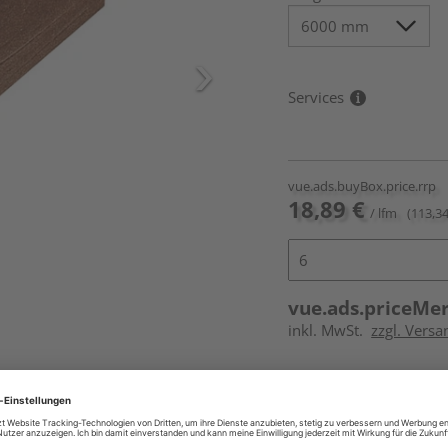
Services
vue.ads.buyBox.price.rrp
18,89 €
/ lfm
(113,34
vue.ads.priceMe
inkl. MwSt.
zzgl. Vers
Online bestell
Auf Vorbestellun