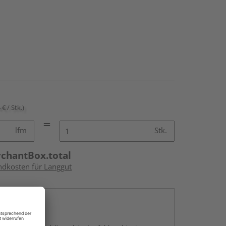
 € / Stk.)
lfm
Stk.
rchantBox.total
andkosten für Langgut
en
g: