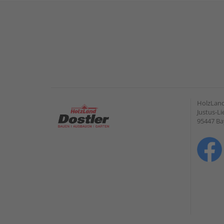
HolzLan
Justus-Li
95447 Ba