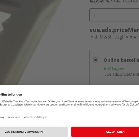
/ Stk.
(2,75 € / 
vue.ads.priceMe
inkl. MwSt.
zzgl. Versa
Online bestell
Auf Lager:
vue.ads.priceMerch
Beim Händler 
Auf Lager:
Abholu
Verfügbar in der Au