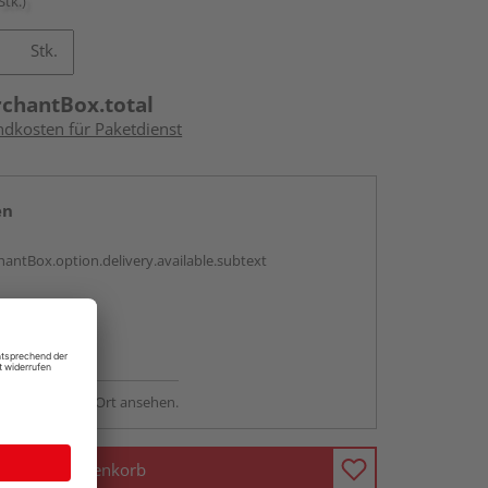
Stk.)
Stk.
rchantBox.total
ndkosten für Paketdienst
en
antBox.option.delivery.available.subtext
abholen
ng möglich
sstellung - vor Ort ansehen.
In den Warenkorb