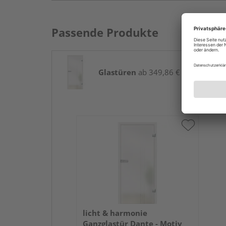
Passende Produkte
Glastüren
ab 349,86 € / Stk.
licht & harmonie
Ganzglastür Dante - Motiv