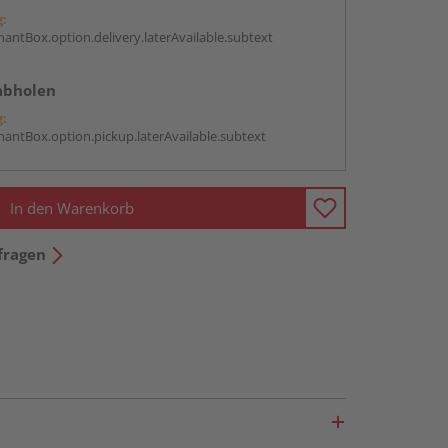
g:
antBox.option.delivery.laterAvailable.subtext
abholen
g:
antBox.option.pickup.laterAvailable.subtext
In den Warenkorb
fragen