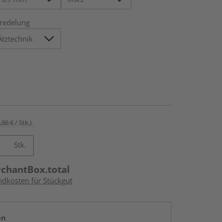
redelung
,86 € / Stk.)
Stk.
rchantBox.total
ndkosten für Stückgut
en