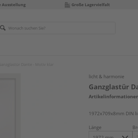
e Ausstellung
Große Lagervielfalt
anzglastür Dante - Motiv klar
licht & harmonie
Ganzglastür Da
Artikelinformatione
1972x709x8mm DIN link
Länge
Br