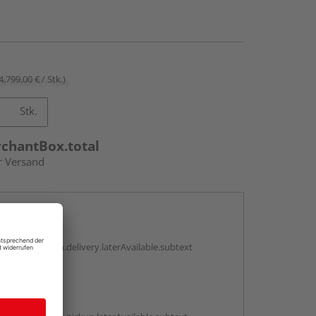
4.799,00 € / Stk.)
Stk.
rchantBox.total
r Versand
en
g:
antBox.option.delivery.laterAvailable.subtext
abholen
g: