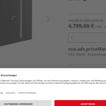
vue.ads.buyBox.price.rrp
4.799,00 €
/ Stk.
(
vue.ads.priceMe
inkl. MwSt.
kostenlose
Online bestell
Auf Vorbestellun
vue.ads.priceMerch
Beim Händler 
Auf Vorbestellun