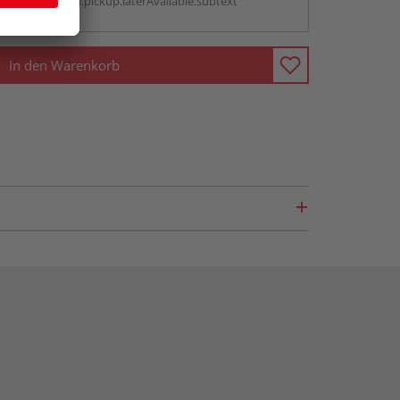
antBox.option.pickup.laterAvailable.subtext
In den Warenkorb