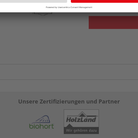
vue.ads.priceMerch
Unsere Zertifizierungen und Partner