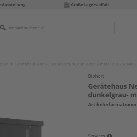
e Ausstellung
Große Lagervielfalt
ppen
Gerätehaus Neo 4C Standardtüre, dunkelgrau- metallic 2920x348
Biohort
Gerätehaus Ne
dunkelgrau- 
Artikelinformatione
Services