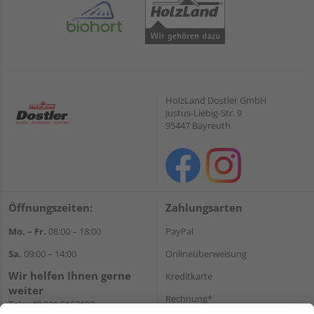
HolzLand Dostler GmbH
Justus-Liebig-Str. 9
95447 Bayreuth
Öffnungszeiten:
Zahlungsarten
Mo. – Fr.
08:00 – 18:00
PayPal
Sa.
09:00 – 14:00
Onlineüberweisung
Wir helfen Ihnen gerne
Kreditkarte
weiter
Rechnung*
Tel.:
+49 921 5163102