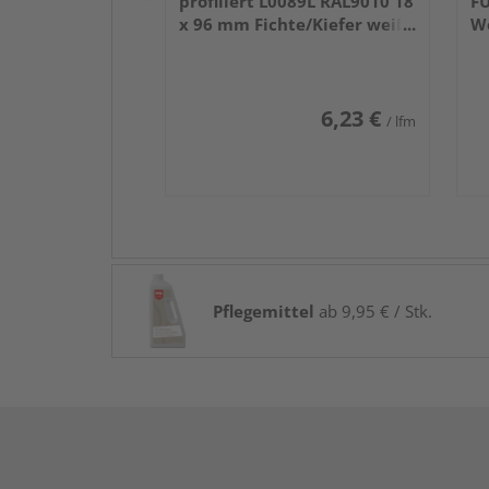
profiliert L0089L RAL9010 18
FU
x 96 mm Fichte/Kiefer weiß
W
lackiert 240 cm
6,23 €
/ lfm
Pflegemittel
ab 9,95 € / Stk.