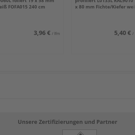
060L foliert 19 x 58 mm
profiliert L0133L RAL9010
eiß FOFA015 240 cm
x 80 mm Fichte/Kiefer we
lackiert 240 cm
3,96 €
5,40 €
/ lfm
/
Unsere Zertifizierungen und Partner