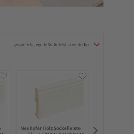
gesamte Kategorie Sockelleisten entdecken
Neuhofer Holz 
SU047L FA folie
mm Weiss FLF
e
Neuhofer Holz Sockelleiste