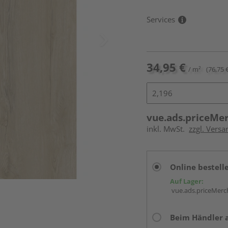
Services
34,95 €
/ m²
(76,75 
vue.ads.priceMe
inkl. MwSt.
zzgl. Versa
Online bestell
Auf Lager:
vue.ads.priceMerch
Beim Händler 