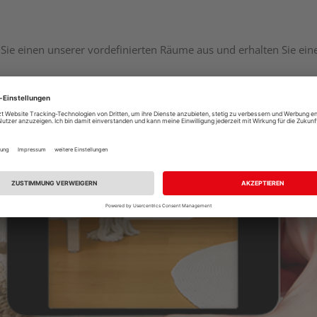
Sie einen unserer vordefinierten Räume aus und erhalten Sie ei
Raumplaner