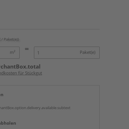
€ / Paket(e))
m²
Paket(e)
rchantBox.total
ndkosten für Stückgut
en
antBox.option.delivery.available.subtext
abholen