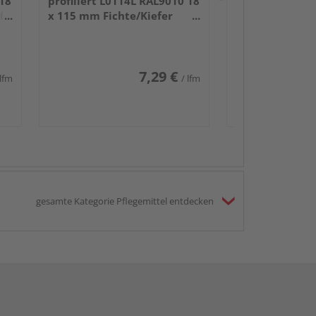
 18
profiliert L0114L RAL9010 18
iß
x 115 mm Fichte/Kiefer
weiß lackiert 240 cm
7,29 €
 lfm
/ lfm
gesamte Kategorie Pflegemittel entdecken