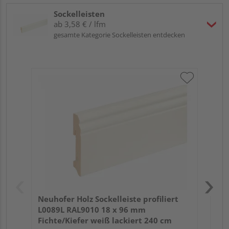
Sockelleisten
ab 3,58 € / lfm
gesamte Kategorie Sockelleisten entdecken
Neu
fo
cm
Neuhofer Holz Sockelleiste profiliert
L0089L RAL9010 18 x 96 mm
Fichte/Kiefer weiß lackiert 240 cm