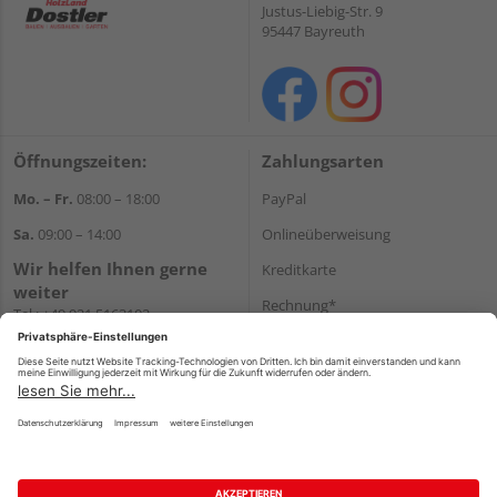
Justus-Liebig-Str. 9
95447 Bayreuth
Öffnungszeiten:
Zahlungsarten
Mo. – Fr.
08:00 – 18:00
PayPal
Sa.
09:00 – 14:00
Onlineüberweisung
Wir helfen Ihnen gerne
Kreditkarte
weiter
Rechnung*
Tel.:
+49 921 5163102
E-Mail:
shop@dostler.de
*Bonität vorausgesetzt
Versand
Versandkosten
Impressum
AGB
Widerruf
Datenschutz