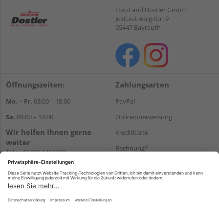
HolzLand Dostler GmbH
Justus-Liebig-Str. 9
95447 Bayreuth
Öffnungszeiten:
Zahlungsarten
Mo. – Fr.
08:00 – 18:00
PayPal
Sa.
09:00 – 14:00
Onlineüberweisung
Wir helfen Ihnen gerne
Kreditkarte
weiter
Rechnung*
Tel.:
+49 921 5163102
E-Mail:
shop@dostler.de
*Bonität vorausgesetzt
Versand
Versandkosten