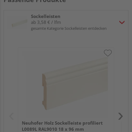
Sockelleisten
ab 3,58 € / lfm
gesamte Kategorie Sockelleisten entdecken
Neu
fo
cm
Neuhofer Holz Sockelleiste profiliert
L0089L RAL9010 18 x 96 mm