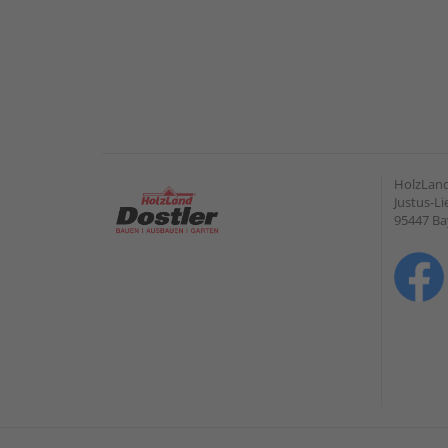
HolzLan
Justus-Li
95447 Ba