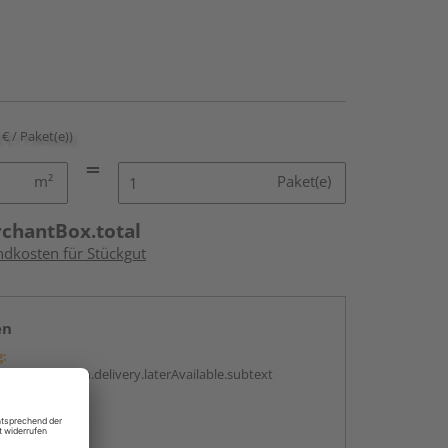
 € / Paket(e))
m²
Paket(e)
rchantBox.total
ndkosten für Stückgut
en
g:
antBox.option.delivery.laterAvailable.subtext
abholen