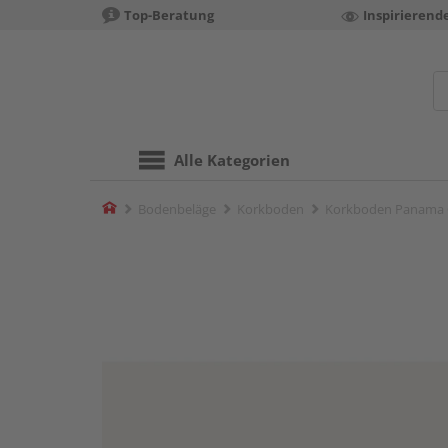
Top-Beratung
Inspirierend
Alle Kategorien
Home
Bodenbeläge
Korkboden
Korkboden Panama Oa