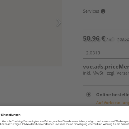
Services
50,96 €
/ m²
(103,52
vue.ads.priceMe
inkl. MwSt.
zzgl. Versa
Online bestell
Auf Vorbestellun
vue.ads.priceMerch
Beim Händler 