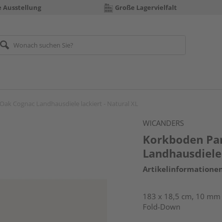
e Ausstellung
Große Lagervielfalt
k Cognac Landhausdiele lackiert - Natural XL
WICANDERS
Korkboden Pa
Landhausdiele 
Artikelinformatione
183 x 18,5 cm, 10 mm s
Fold-Down