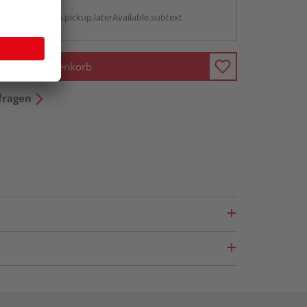
g:
antBox.option.pickup.laterAvailable.subtext
In den Warenkorb
fragen