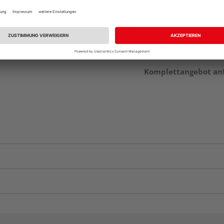
Auf Vorbestellun
vue.ads.priceMerch
Komplettangebot an