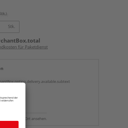
Stk.)
Stk.
rchantBox.total
ndkosten für Paketdienst
en
antBox.option.delivery.available.subtext
abholen
ng möglich
sstellung - vor Ort ansehen.