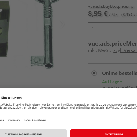
vue.ads.buyBox.price.rrp
8,95 €
/ Stk.
(8,95 € / 
vue.ads.priceMe
inkl. MwSt.
zzgl. Versa
Online bestell
Auf Lager:
vue.ads.priceMerch
Beim Händler 
Auf Lager:
Abholu
Verfügbar in der Au