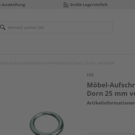
e Ausstellung
Große Lagervielfalt
öbel-Aufschraubschlösser re+li+Schlüssel Dorn 25 mm vernickelt
HSI
Möbel-Aufschr
Dorn 25 mm ve
Artikelinformatione