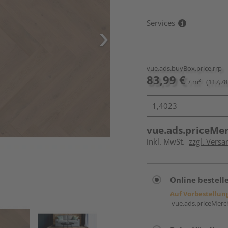
Services
vue.ads.buyBox.price.rrp
83,99 €
/ m²
(117,78
vue.ads.priceMe
inkl. MwSt.
zzgl. Versa
Online bestell
Auf Vorbestellun
vue.ads.priceMerch