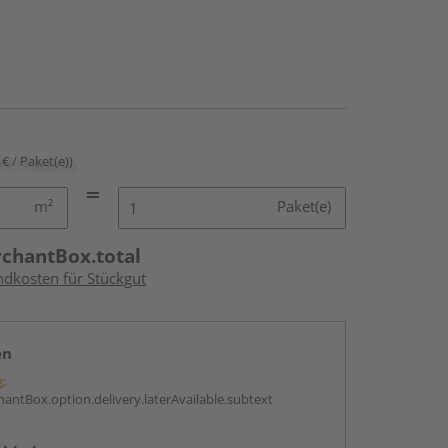
 € / Paket(e))
m²
Paket(e)
rchantBox.total
ndkosten für Stückgut
en
g:
antBox.option.delivery.laterAvailable.subtext