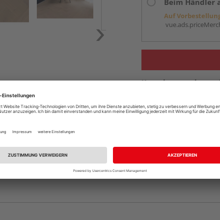
Beim Händler 
Auf Vorbestellun
vue.ads.priceMerch
Komplettangebot an