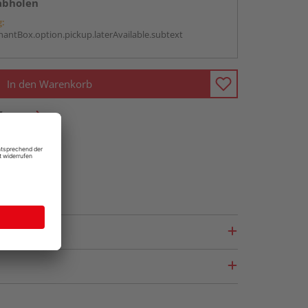
abholen
g:
antBox.option.pickup.laterAvailable.subtext
In den Warenkorb
fragen