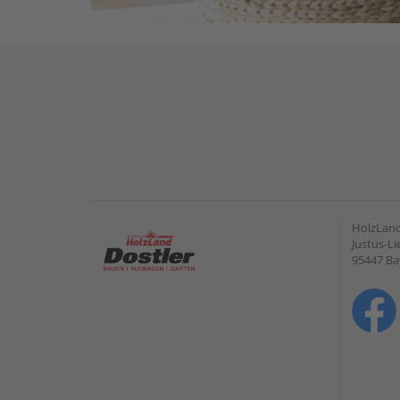
HolzLan
Justus-Li
95447 Ba