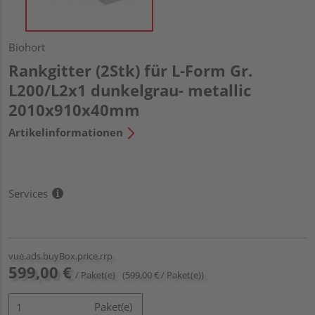
Biohort
Rankgitter (2Stk) für L-Form Gr.
L200/L2x1 dunkelgrau- metallic
2010x910x40mm
Artikelinformationen
Services
vue.ads.buyBox.price.rrp
599,00 €
/ Paket(e)
(599,00 € / Paket(e))
Paket(e)