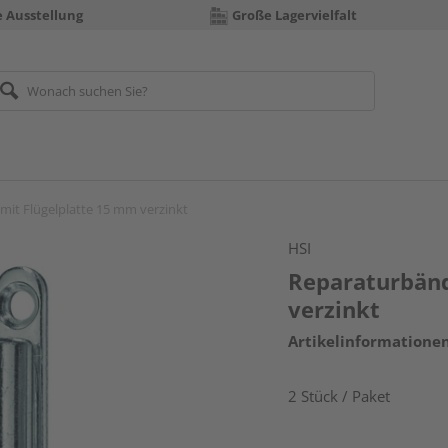
e Ausstellung
Große Lagervielfalt
mit Flügelplatte 15 mm verzinkt
HSI
Reparaturbänd
verzinkt
Artikelinformatione
2 Stück / Paket