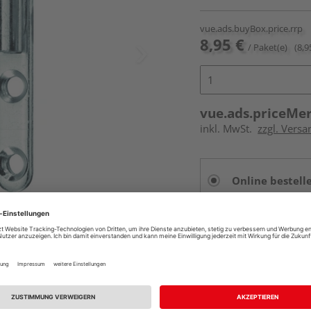
vue.ads.buyBox.price.rrp
8,95 €
/ Paket(e)
(8,9
vue.ads.priceMe
inkl. MwSt.
zzgl. Versa
Online bestell
Auf Lager:
vue.ads.priceMerch
Beim Händler 
Auf Lager:
Abholu
Verfügbar in der Au