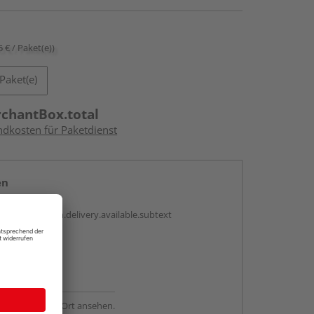
5 € / Paket(e))
Paket(e)
rchantBox.total
ndkosten für Paketdienst
en
antBox.option.delivery.available.subtext
abholen
ng möglich
sstellung - vor Ort ansehen.