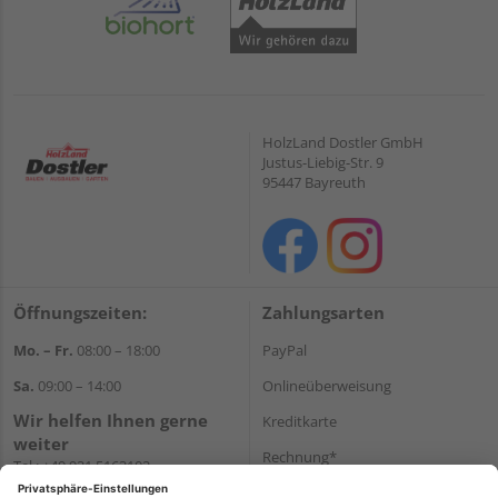
HolzLand Dostler GmbH
Justus-Liebig-Str. 9
95447 Bayreuth
Öffnungszeiten:
Zahlungsarten
Mo. – Fr.
08:00 – 18:00
PayPal
Sa.
09:00 – 14:00
Onlineüberweisung
Wir helfen Ihnen gerne
Kreditkarte
weiter
Rechnung*
Tel.:
+49 921 5163102
E-Mail:
shop@dostler.de
*Bonität vorausgesetzt