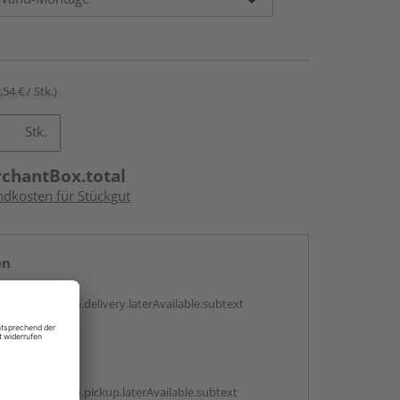
,54 € / Stk.)
Stk.
rchantBox.total
ndkosten für Stückgut
en
g:
antBox.option.delivery.laterAvailable.subtext
abholen
g:
antBox.option.pickup.laterAvailable.subtext