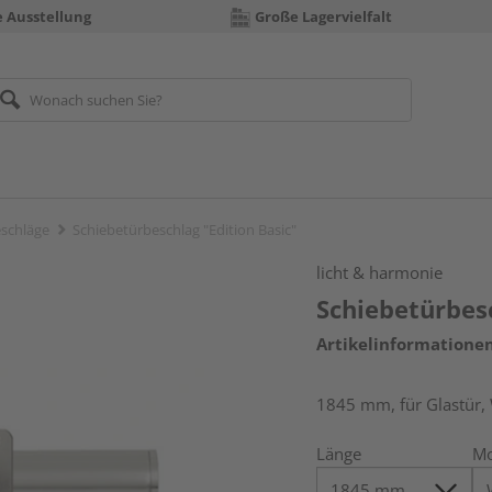
e Ausstellung
Große Lagervielfalt
schläge
Schiebetürbeschlag "Edition Basic"
licht & harmonie
Schiebetürbesc
Artikelinformatione
1845 mm, für Glastür,
Länge
Mo