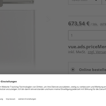
673,54 €
/ Stk.
(673
vue.ads.priceMe
inkl. MwSt.
zzgl. Versa
Online bestell
Auf Vorbestellun
vue.ads.priceMerch
Beim Händler 
Auf Vorbestellun
vue.ads.priceMerch