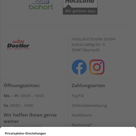
HolzLand Dostler GmbH
Justus-Liebig-Str. 9
95447 Bayreuth
Öffnungszeiten:
Zahlungsarten
Mo. – Fr.
08:00 – 18:00
PayPal
Sa.
09:00 – 14:00
Onlineüberweisung
Wir helfen Ihnen gerne
Kreditkarte
weiter
Rechnung*
Tel.:
+49 921 5163102
E-Mail:
shop@dostler.de
*Bonität vorausgesetzt