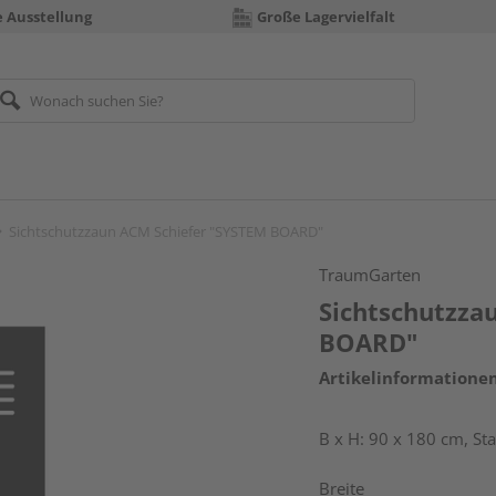
e Ausstellung
Große Lagervielfalt
Sichtschutzzaun ACM Schiefer "SYSTEM BOARD"
TraumGarten
Sichtschutzza
BOARD"
Artikelinformatione
B x H: 90 x 180 cm, St
Breite