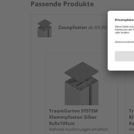
Passende Produkte
Zaunpfosten
ab 84,90 € / Stk.
TraumGarten SYSTEM
T
Klemmpfosten Silber
Kl
8x8x105cm
8
Mehrere Ausführungen erhältlich
Me