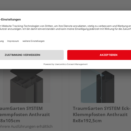
raumGarten SYSTEM
TraumGarten SYSTEM Eck-
emmpfosten Anthrazit
Klemmpfosten Anthrazit
x8x105cm
8x8x192,5cm
hrere Ausführungen erhältlich