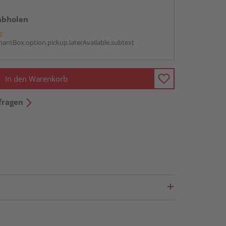
abholen
g:
antBox.option.pickup.laterAvailable.subtext
In den Warenkorb
fragen