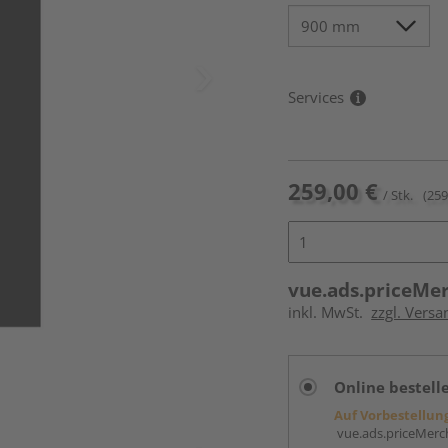
Services
259,00 €
/ Stk.
(259
vue.ads.priceMe
inkl. MwSt.
zzgl. Versa
Online bestell
Auf Vorbestellun
vue.ads.priceMerch