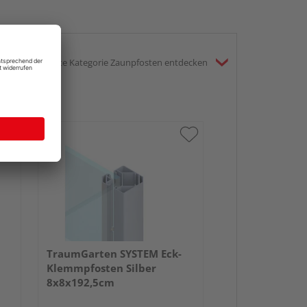
gesamte Kategorie Zaunpfosten entdecken
TraumGarten SYSTEM Eck-
Klemmpfosten Silber
8x8x192,5cm