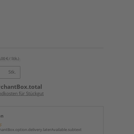
,00 € / Stk.)
Stk.
rchantBox.total
ndkosten für Stückgut
en
g:
antBox.option.delivery.laterAvailable.subtext