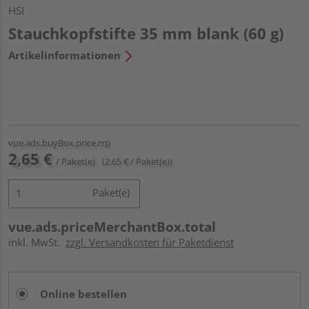
HSI
Stauchkopfstifte 35 mm blank (60 g)
Artikelinformationen
vue.ads.buyBox.price.rrp
2,65 €
/ Paket(e)
(2,65 € / Paket(e))
Paket(e)
vue.ads.priceMerchantBox.total
inkl. MwSt.
zzgl. Versandkosten für Paketdienst
Online bestellen