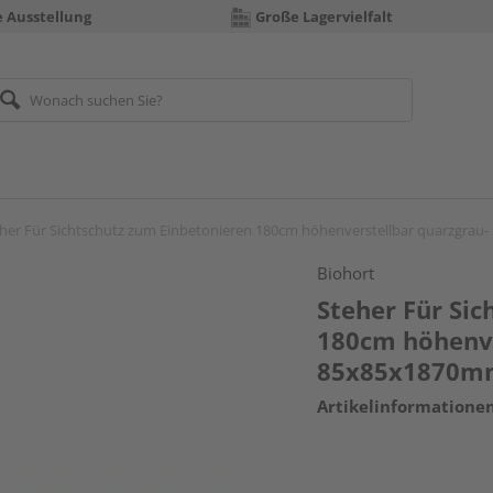
e Ausstellung
Große Lagervielfalt
her Für Sichtschutz zum Einbetonieren 180cm höhenverstellbar quarzgrau
Biohort
Steher Für Si
180cm höhenve
85x85x1870m
Artikelinformatione