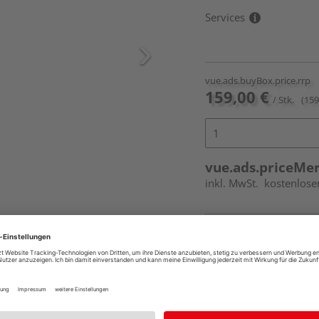
Services
vue.ads.buyBox.price.rrp
159,00 €
/ Stk.
(159
vue.ads.priceMe
inkl. MwSt.
kostenlose
Online bestell
Auf Vorbestellun
vue.ads.priceMerch
Beim Händler 