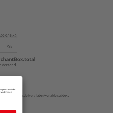
,00 € / Stk.)
Stk.
rchantBox.total
r Versand
en
g:
antBox.option.delivery.laterAvailable.subtext
abholen