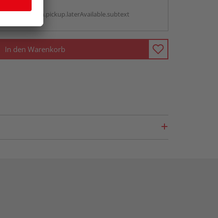
g:
antBox.option.pickup.laterAvailable.subtext
In den Warenkorb