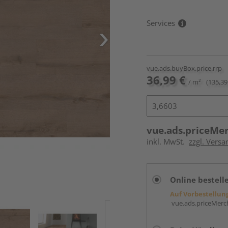
Services
vue.ads.buyBox.price.rrp
36,99 €
/ m²
(135,39
vue.ads.priceMe
inkl. MwSt.
zzgl. Versa
Online bestell
Auf Vorbestellun
vue.ads.priceMerch