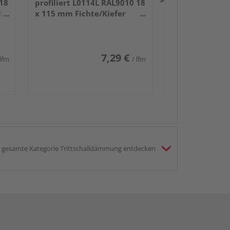
 18
profiliert L0114L RAL9010 18
iß
x 115 mm Fichte/Kiefer
weiß lackiert 240 cm
7,29 €
 lfm
/ lfm
gesamte Kategorie Trittschalldämmung entdecken