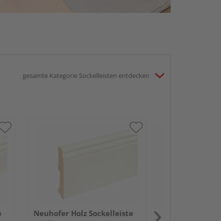
gesamte Kategorie Sockelleisten entdecken
Neuhofer Holz 
SU047L FA folie
mm Weiss FLF
e
Neuhofer Holz Sockelleiste