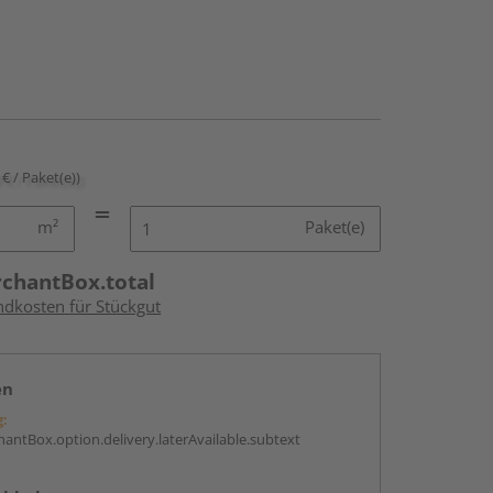
 € / Paket(e))
m²
Paket(e)
rchantBox.total
ndkosten für Stückgut
en
g:
antBox.option.delivery.laterAvailable.subtext