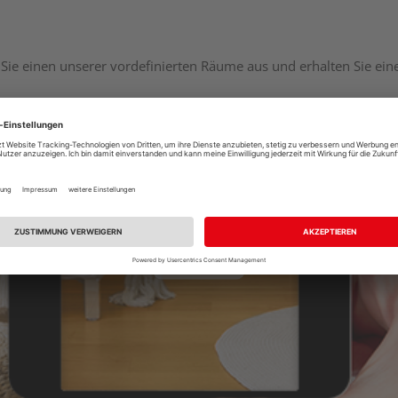
Sie einen unserer vordefinierten Räume aus und erhalten Sie ei
Raumplaner