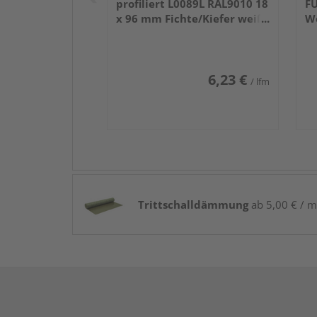
profiliert L0089L RAL9010 18
FU
x 96 mm Fichte/Kiefer weiß
W
lackiert 240 cm
6,23 €
/ lfm
Trittschalldämmung
ab 5,00 € / m