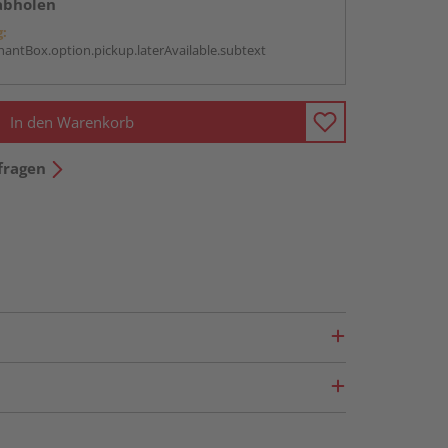
abholen
g:
antBox.option.pickup.laterAvailable.subtext
In den Warenkorb
fragen