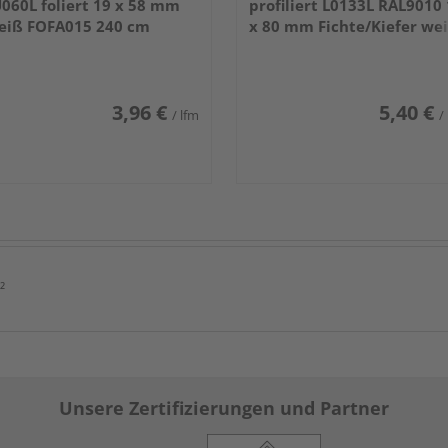
060L foliert 19 x 58 mm
profiliert L0133L RAL9010
eiß FOFA015 240 cm
x 80 mm Fichte/Kiefer we
lackiert 240 cm
3,96 €
5,40 €
/ lfm
/
²
Unsere Zertifizierungen und Partner