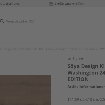
e Ausstellung
Große Lagervielfalt
a Design Klebe-Vinylboden HDF Eiche Washington 2419 Landhausdiele - 
ter Hürne
Sōya Design K
Washington 2
EDITION
Artikelinformatione
151,69 x 24,13 cm, 2,5