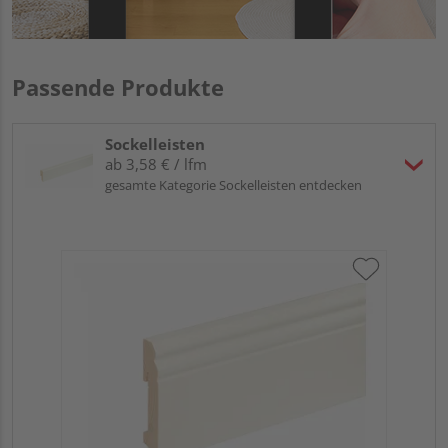
Passende Produkte
Sockelleisten
ab 3,58 € / lfm
gesamte Kategorie Sockelleisten entdecken
Neu
fo
cm