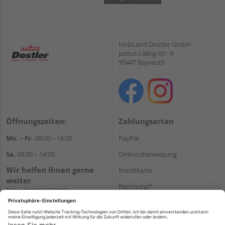
HolzLand Dostler GmbH
Justus-Liebig-Str. 9
95447 Bayreuth
Öffnungszeiten:
Zahlungsarten
Mo. – Fr.
08:00 – 18:00
PayPal
Sa.
09:00 – 14:00
Onlineüberweisung
Wir helfen Ihnen gerne
Kreditkarte
weiter
Rechnung*
Tel.:
+49 921 5163102
E-Mail:
shop@dostler.de
*Bonität vorausgesetzt
Versand