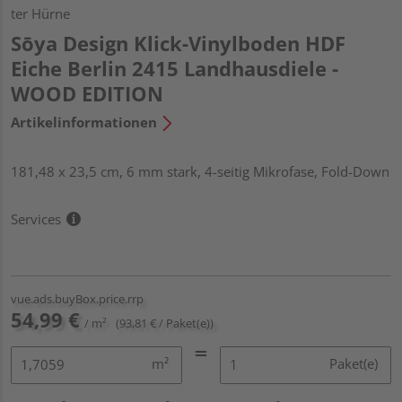
ter Hürne
Sōya Design Klick-Vinylboden HDF
Eiche Berlin 2415 Landhausdiele -
WOOD EDITION
Artikelinformationen
181,48 x 23,5 cm, 6 mm stark, 4-seitig Mikrofase, Fold-Down
Services
vue.ads.buyBox.price.rrp
54,99 €
/ m²
(93,81 € / Paket(e))
m²
Paket(e)