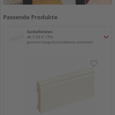
Passende Produkte
Sockelleisten
ab 3,58 € / lfm
gesamte Kategorie Sockelleisten entdecken
Neu
fo
cm