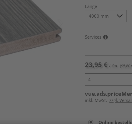
Länge
Services
23,95 €
/ lfm
(95,80 
vue.ads.priceMe
inkl. MwSt.
zzgl. Vers
Online bestell
Auf Lager: