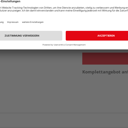
vue.ads.priceMerch
Beim Händler 
Auf Lager:
Abholu
Verfügbar in der Au
Komplettangebot an