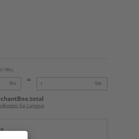
€ / Stk.)
lfm
Stk.
rchantBox.total
andkosten für Langgut
en