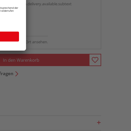
antBox.option.delivery.available.subtext
abholen
ng möglich
sstellung - vor Ort ansehen.
In den Warenkorb
fragen