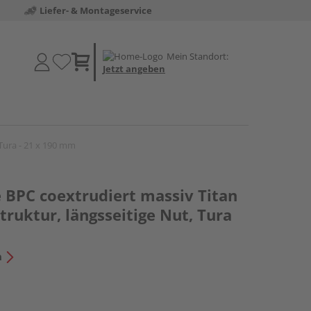
Liefer- & Montageservice
Mein Standort:
Jetzt angeben
 Tura - 21 x 190 mm
 BPC coextrudiert massiv Titan
struktur, längsseitige Nut, Tura
n