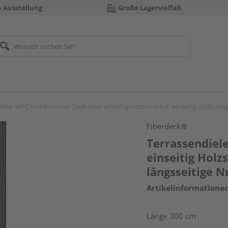
e Ausstellung
Große Lagervielfalt
diele WPC Hohlkammer Dark Grey einseitig Holzstruktur, einseitig glatt, län
Fiberdeck®
Terrassendie
einseitig Holzs
längsseitige 
Artikelinformatione
Länge 300 cm