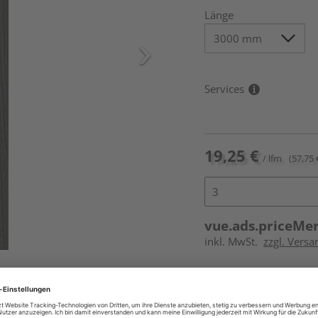
Länge
Services
19,25 €
/ lfm
(57,75 
vue.ads.priceMe
inkl. MwSt.
zzgl. Vers
Online bestell
Auf Vorbestellun