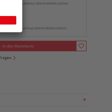
antBox.option.delivery.laterAvailable.subtext
abholen
g:
antBox.option.pickup.laterAvailable.subtext
In den Warenkorb
fragen