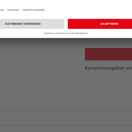
vue.ads.priceMerch
Beim Händler 
Auf Vorbestellun
vue.ads.priceMerch
Komplettangebot an