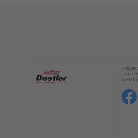
HolzLan
Justus-Li
95447 Ba