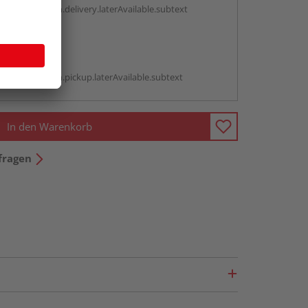
antBox.option.delivery.laterAvailable.subtext
abholen
g:
antBox.option.pickup.laterAvailable.subtext
In den Warenkorb
fragen