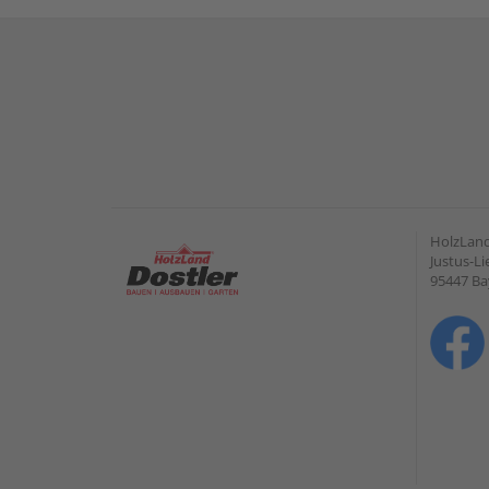
HolzLan
Justus-Li
95447 Ba