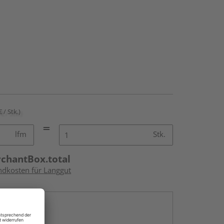
€ / Stk.)
lfm
Stk.
rchantBox.total
andkosten für Langgut
en
g: