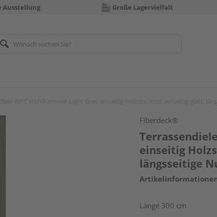
e Ausstellung
Große Lagervielfalt
iele WPC Hohlkammer Light Grey einseitig Holzstruktur, einseitig glatt, lä
Fiberdeck®
Terrassendiel
einseitig Holzs
längsseitige 
Artikelinformatione
Länge 300 cm