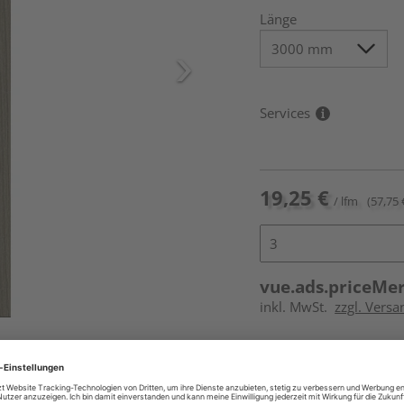
Länge
Services
19,25 €
/ lfm
(57,75 
vue.ads.priceMe
inkl. MwSt.
zzgl. Vers
Online bestell
Auf Vorbestellun