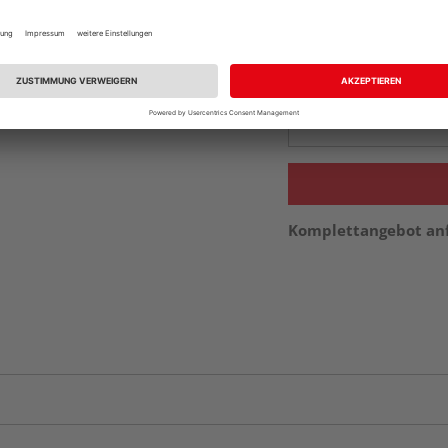
vue.ads.priceMerch
Beim Händler 
Auf Vorbestellun
vue.ads.priceMerch
Komplettangebot an