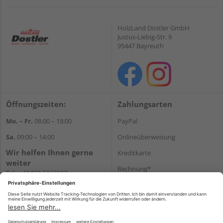
HolzLand Dostler GmbH
Justus-Liebig-Str. 9
95447 Bayreuth
Öffnungszeiten:
Zahlungsarten
Mo. – Fr.
08:00 – 18:00
PayPal
Sa.
09:00 – 14:00
Onlineüberweisung
Wir helfen Ihnen gerne
Kreditkarte
weiter
Rechnung*
Tel.:
+49 921 5163102
E-Mail:
shop@dostler.de
*Bonität vorausgesetzt
Versand
Versandkosten