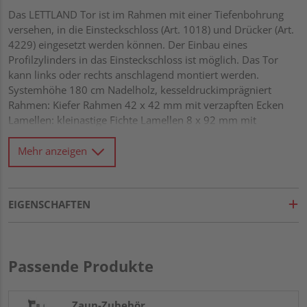
Das LETTLAND Tor ist im Rahmen mit einer Tiefenbohrung
versehen, in die Einsteckschloss (Art. 1018) und Drücker (Art.
4229) eingesetzt werden können. Der Einbau eines
Profilzylinders in das Einsteckschloss ist möglich. Das Tor
kann links oder rechts anschlagend montiert werden.
Systemhöhe 180 cm Nadelholz, kesseldruckimprägniert
Rahmen: Kiefer Rahmen 42 x 42 mm mit verzapften Ecken
Lamellen: kleinastige Fichte Lamellen 8 x 92 mm mit
Dekorfase, fein gerillt und überlappend montiert Rundbogen
mehrfach schichtverleimt Diagonalverstrebung Alle
Mehr anzeigen
Verbindungen aus Edelstahl
EIGENSCHAFTEN
Passende Produkte
Zaun-Zubehör