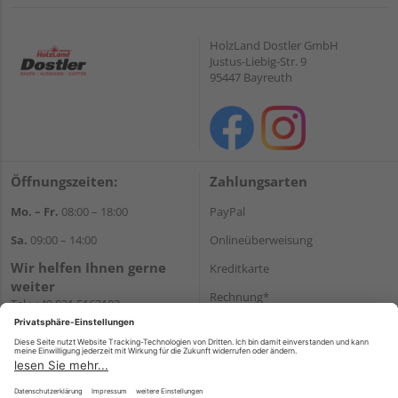
HolzLand Dostler GmbH
Justus-Liebig-Str. 9
95447 Bayreuth
Öffnungszeiten:
Zahlungsarten
Mo. – Fr.
08:00 – 18:00
PayPal
Sa.
09:00 – 14:00
Onlineüberweisung
Wir helfen Ihnen gerne
Kreditkarte
weiter
Rechnung*
Tel.:
+49 921 5163102
E-Mail:
shop@dostler.de
*Bonität vorausgesetzt
Versand
Versandkosten