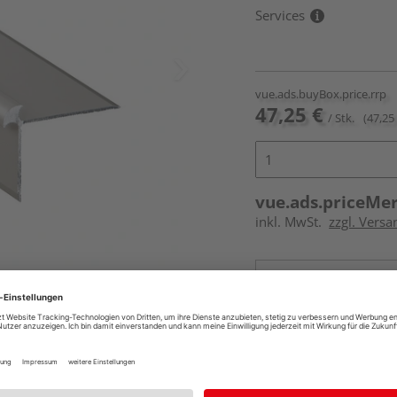
Services
vue.ads.buyBox.price.rrp
47,25 €
/ Stk.
(47,25 
vue.ads.priceMe
inkl. MwSt.
zzgl. Versa
Online bestell
Auf Vorbestellun
vue.ads.priceMerch
Beim Händler 