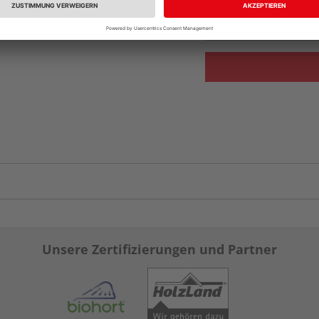
Auf Vorbestellun
vue.ads.priceMerch
Unsere Zertifizierungen und Partner