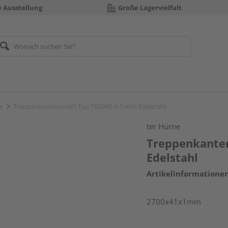
e Ausstellung
Große Lagervielfalt
e
Treppenkantenprofil Typ TRS045 4-5 mm Edelstahl
ter Hürne
Treppenkanten
Edelstahl
Artikelinformatione
2700x41x1mm