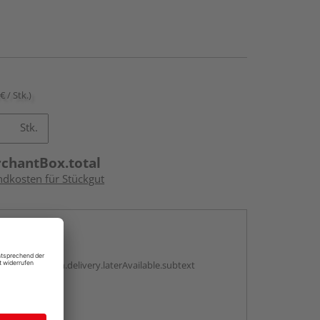
€ / Stk.)
Stk.
rchantBox.total
ndkosten für Stückgut
en
g:
antBox.option.delivery.laterAvailable.subtext
abholen