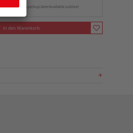
g:
antBox.option.pickup.laterAvailable.subtext
In den Warenkorb