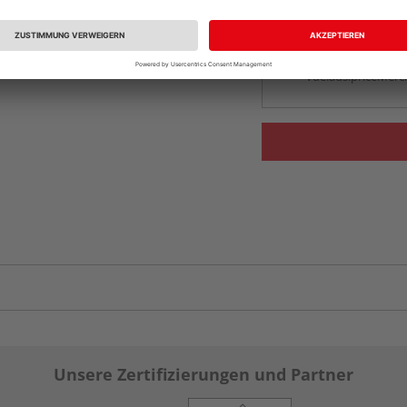
Beim Händler 
Auf Vorbestellun
vue.ads.priceMerch
Unsere Zertifizierungen und Partner