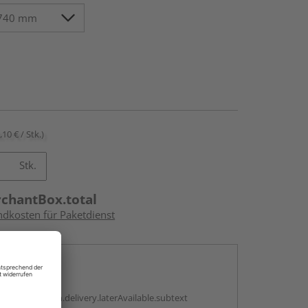
,10 € / Stk.)
Stk.
rchantBox.total
ndkosten für Paketdienst
en
g:
antBox.option.delivery.laterAvailable.subtext