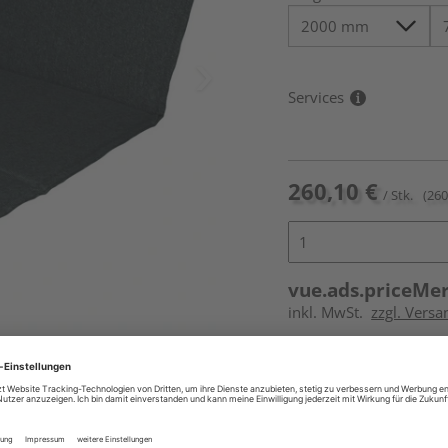
Services
260,10 €
/ Stk.
(260
vue.ads.priceMe
inkl. MwSt.
zzgl. Versa
Online bestell
Auf Vorbestellun
vue.ads.priceMerch