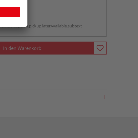
abholen
g:
antBox.option.pickup.laterAvailable.subtext
In den Warenkorb