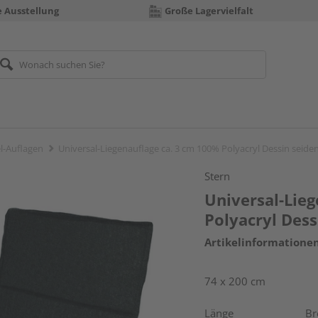
e Ausstellung
Große Lagervielfalt
-Auflagen
Universal-Liegenauflage ca. 3 cm 100% Polyacryl Dessin seid
Stern
Universal-Lieg
Polyacryl Des
Artikelinformatione
74 x 200 cm
Länge
Br