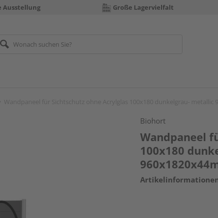
e Ausstellung
Große Lagervielfalt
Wandpaneel für Sichtschutz ohne Acrylglas 100x180 dunkelgrau- metalli
Biohort
Wandpaneel fü
100x180 dunke
960x1820x44
Artikelinformatione