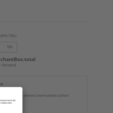
,00 € / Stk.)
Stk.
rchantBox.total
r Versand
en
g:
antBox.option.delivery.laterAvailable.subtext
abholen