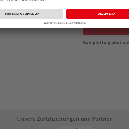
Auf Vorbestellun
vue.ads.priceMerch
Komplettangebot an
Unsere Zertifizierungen und Partner