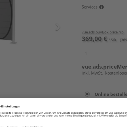
Services
vue.ads.buyBox.price.rrp
369,00 €
/ Stk.
(369
vue.ads.priceMe
inkl. MwSt.
kostenlose
Online bestell
Auf Vorbestellun
vue.ads.priceMerch
.
Beim Händler 