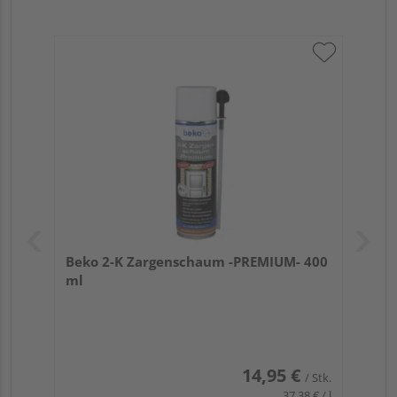
Beko 2-K Zargenschaum -PREMIUM- 400
ml
14,95 €
/ Stk.
37,38 € / l