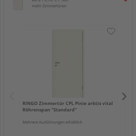
mehr Zimmertüren
RIN
Rö
Meh
RINGO Zimmertür CPL Pinie arktis vital
Röhrenspan "Standard"
Mehrere Ausführungen erhältlich