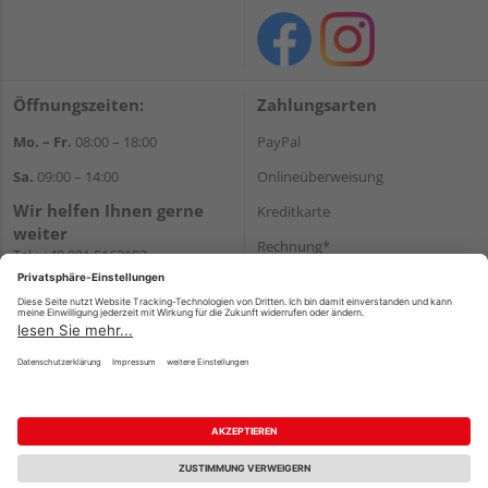
Öffnungszeiten:
Zahlungsarten
Mo. – Fr.
08:00 – 18:00
PayPal
Sa.
09:00 – 14:00
Onlineüberweisung
Wir helfen Ihnen gerne
Kreditkarte
weiter
Rechnung*
Tel.:
+49 921 5163102
E-Mail:
shop@dostler.de
*Bonität vorausgesetzt
Versand
Versandkosten
Impressum
AGB
Widerruf
Datenschutz
Reservierungsbedingungen
Vertrag widerrufen