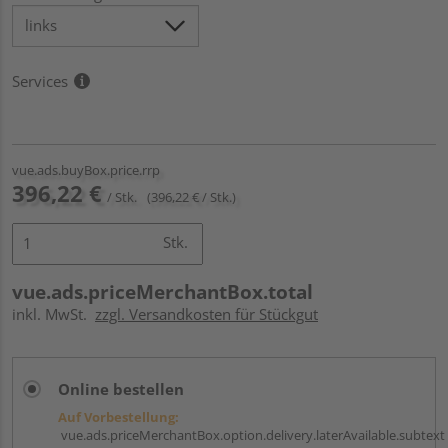
Services
vue.ads.buyBox.price.rrp
396,22 €
/ Stk.
(396,22 € / Stk.)
Stk.
vue.ads.priceMerchantBox.total
inkl. MwSt.
zzgl. Versandkosten für Stückgut
Online bestellen
Auf Vorbestellung:
vue.ads.priceMerchantBox.option.delivery.laterAvailable.subtext