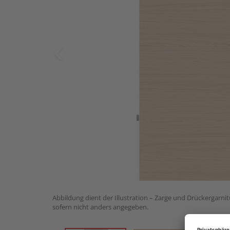
Abbildung dient der Illustration – Zarge und Drückergarnit
sofern nicht anders angegeben.