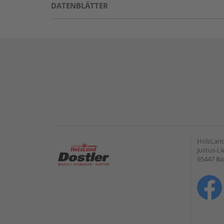
DATENBLÄTTER
HolzLan
Justus-Li
95447 Ba