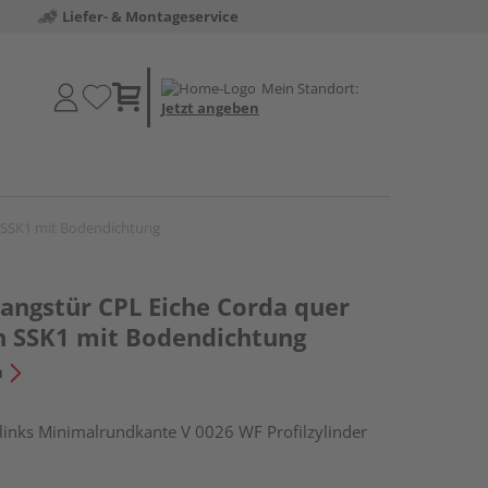
Liefer- & Montageservice
Mein Standort:
Jetzt angeben
 SSK1 mit Bodendichtung
ngstür CPL Eiche Corda quer
an SSK1 mit Bodendichtung
n
nks Minimalrundkante V 0026 WF Profilzylinder