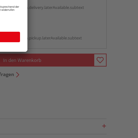
g:
antBox.option.delivery.laterAvailable.subtext
abholen
g:
antBox.option.pickup.laterAvailable.subtext
In den Warenkorb
fragen