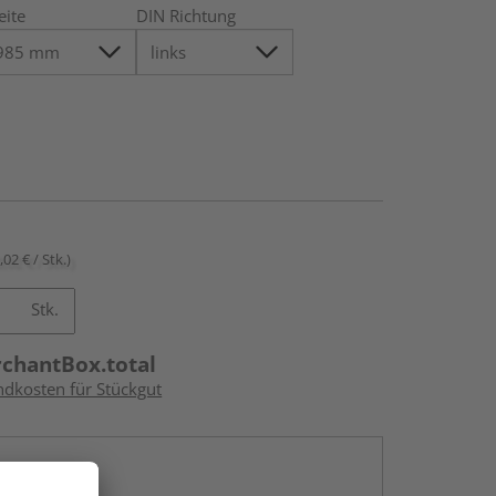
eite
DIN Richtung
,02 € / Stk.)
Stk.
rchantBox.total
ndkosten für Stückgut
en