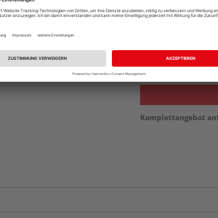
Auf Vorbestellun
vue.ads.priceMerch
Beim Händler 
Auf Vorbestellun
vue.ads.priceMerch
Komplettangebot an