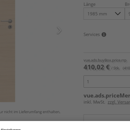
Länge
Br
Services
vue.ads.buyBox.price.rrp
410,02 €
/ Stk.
(410
vue.ads.priceMe
inkl. MwSt.
zzgl. Versa
ur nicht im Lieferumfang enthalten,
Online bestell