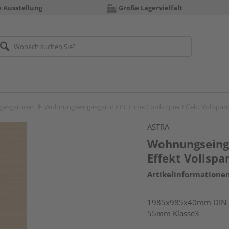
e Ausstellung
Große Lagervielfalt
gangstüren
Wohnungseingangstür CPL Eiche Corda quer Effekt Vollspan
ASTRA
Wohnungseinga
Effekt Vollsp
Artikelinformatione
1985x985x40mm DIN li
55mm Klasse3