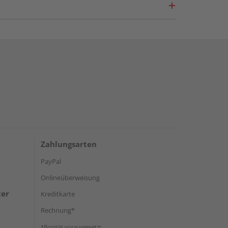
Zahlungsarten
PayPal
Onlineüberweisung
ter
Kreditkarte
Rechnung*
*Bonität vorausgesetzt