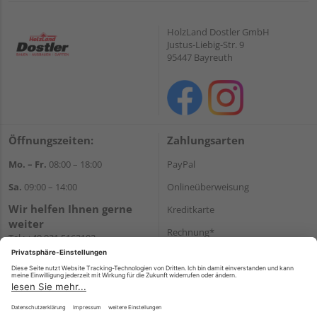
HolzLand Dostler GmbH
Justus-Liebig-Str. 9
95447 Bayreuth
Öffnungszeiten:
Zahlungsarten
Mo. – Fr.
08:00 – 18:00
PayPal
Sa.
09:00 – 14:00
Onlineüberweisung
Wir helfen Ihnen gerne
Kreditkarte
weiter
Rechnung*
Tel.:
+49 921 5163102
E-Mail:
shop@dostler.de
*Bonität vorausgesetzt
Versand
Versandkosten