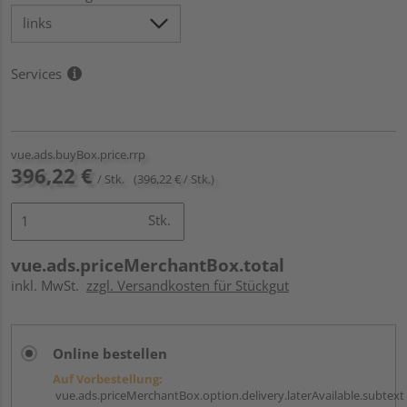
Services
vue.ads.buyBox.price.rrp
396,22 €
/ Stk.
(396,22 € / Stk.)
Stk.
vue.ads.priceMerchantBox.total
inkl. MwSt.
zzgl. Versandkosten für Stückgut
Online bestellen
Auf Vorbestellung:
vue.ads.priceMerchantBox.option.delivery.laterAvailable.subtext