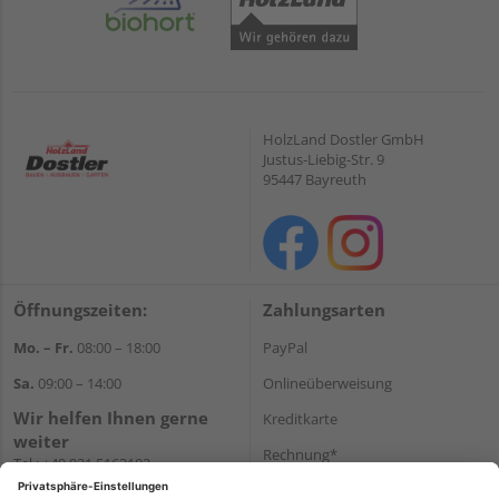
HolzLand Dostler GmbH
Justus-Liebig-Str. 9
95447 Bayreuth
Öffnungszeiten:
Zahlungsarten
Mo. – Fr.
08:00 – 18:00
PayPal
Sa.
09:00 – 14:00
Onlineüberweisung
Wir helfen Ihnen gerne
Kreditkarte
weiter
Rechnung*
Tel.:
+49 921 5163102
E-Mail:
shop@dostler.de
*Bonität vorausgesetzt