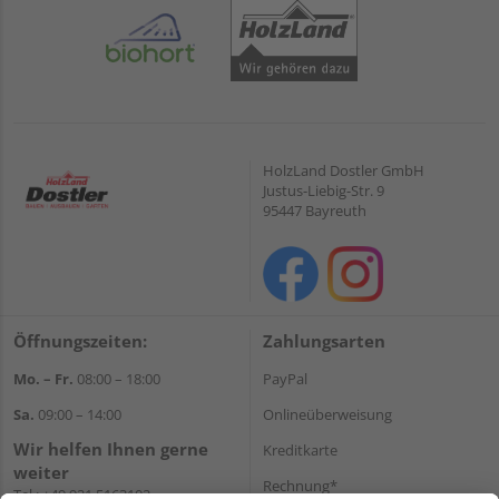
HolzLand Dostler GmbH
Justus-Liebig-Str. 9
95447 Bayreuth
Öffnungszeiten:
Zahlungsarten
Mo. – Fr.
08:00 – 18:00
PayPal
Sa.
09:00 – 14:00
Onlineüberweisung
Wir helfen Ihnen gerne
Kreditkarte
weiter
Rechnung*
Tel.:
+49 921 5163102