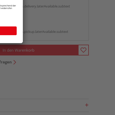
g:
antBox.option.delivery.laterAvailable.subtext
abholen
g:
antBox.option.pickup.laterAvailable.subtext
In den Warenkorb
fragen