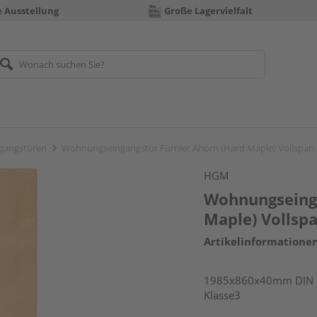
e Ausstellung
Große Lagervielfalt
gangstüren
Wohnungseingangstür Furnier Ahorn (Hard Maple) Vollspan
HGM
Wohnungseinga
Maple) Vollsp
Artikelinformatione
1985x860x40mm DIN li
Klasse3