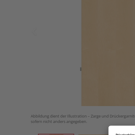
Abbildung dient der Illustration – Zarge und Drückergarnit
sofern nicht anders angegeben.