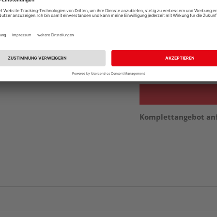
Auf Vorbestellun
vue.ads.priceMerch
Beim Händler 
Auf Vorbestellun
vue.ads.priceMerch
Komplettangebot an