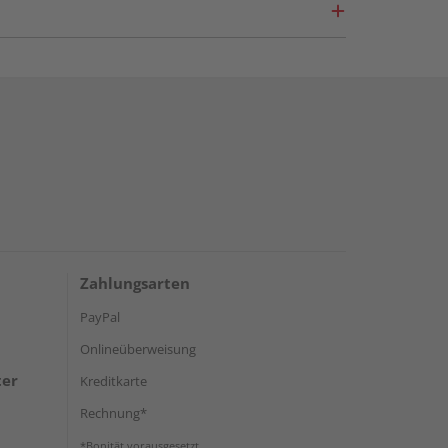
Zahlungsarten
PayPal
Onlineüberweisung
ter
Kreditkarte
Rechnung*
*Bonität vorausgesetzt