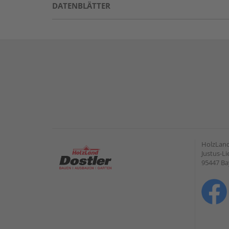
DATENBLÄTTER
HolzLan
Justus-Li
95447 Ba