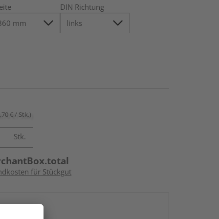
eite
DIN Richtung
,70 € / Stk.)
Stk.
rchantBox.total
ndkosten für Stückgut
en