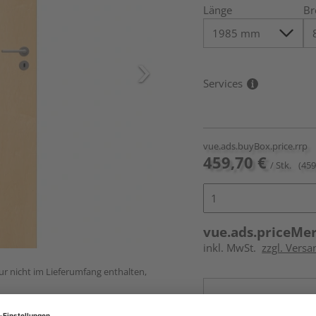
Länge
Br
Services
vue.ads.buyBox.price.rrp
459,70 €
/ Stk.
(459
vue.ads.priceMe
inkl. MwSt.
zzgl. Versa
ur nicht im Lieferumfang enthalten,
Online bestell