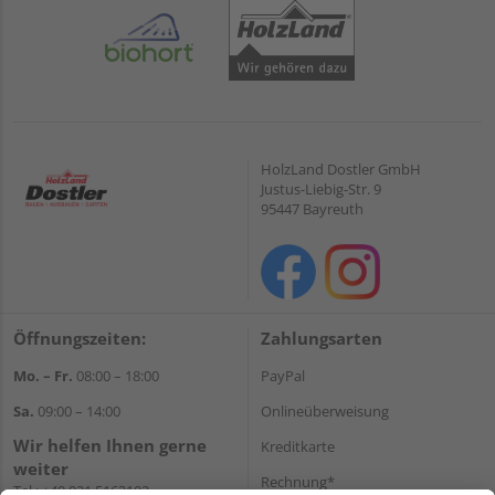
HolzLand Dostler GmbH
Justus-Liebig-Str. 9
95447 Bayreuth
Öffnungszeiten:
Zahlungsarten
Mo. – Fr.
08:00 – 18:00
PayPal
Sa.
09:00 – 14:00
Onlineüberweisung
Wir helfen Ihnen gerne
Kreditkarte
weiter
Rechnung*
Tel.:
+49 921 5163102