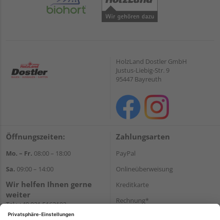
HolzLand Dostler GmbH
Justus-Liebig-Str. 9
95447 Bayreuth
Öffnungszeiten:
Zahlungsarten
Mo. – Fr.
08:00 – 18:00
PayPal
Sa.
09:00 – 14:00
Onlineüberweisung
Wir helfen Ihnen gerne
Kreditkarte
weiter
Rechnung*
Tel.:
+49 921 5163102
E-Mail:
shop@dostler.de
*Bonität vorausgesetzt