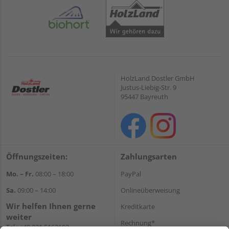
HolzLand Dostler GmbH
Justus-Liebig-Str. 9
95447 Bayreuth
Öffnungszeiten:
Zahlungsarten
Mo. – Fr.
08:00 – 18:00
PayPal
Sa.
09:00 – 14:00
Onlineüberweisung
Wir helfen Ihnen gerne
Kreditkarte
weiter
Rechnung*
Tel.:
+49 921 5163102