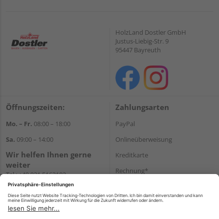
HolzLand Dostler GmbH
Justus-Liebig-Str. 9
95447 Bayreuth
Öffnungszeiten:
Zahlungsarten
Mo. – Fr.
08:00 – 18:00
PayPal
Sa.
09:00 – 14:00
Onlineüberweisung
Wir helfen Ihnen gerne
Kreditkarte
weiter
Rechnung*
Tel.:
+49 921 5163102
E-Mail:
shop@dostler.de
*Bonität vorausgesetzt
Versand
Versandkosten