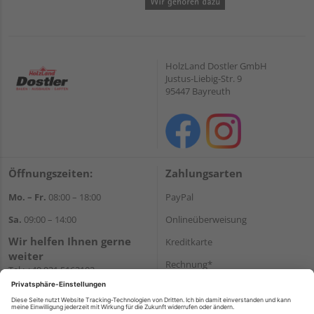
HolzLand Dostler GmbH
Justus-Liebig-Str. 9
95447 Bayreuth
Öffnungszeiten:
Zahlungsarten
Mo. – Fr.
08:00 – 18:00
PayPal
Sa.
09:00 – 14:00
Onlineüberweisung
Wir helfen Ihnen gerne
Kreditkarte
weiter
Rechnung*
Tel.:
+49 921 5163102
E-Mail:
shop@dostler.de
*Bonität vorausgesetzt
Versand