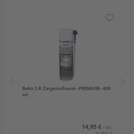
Beko 2-K Zargenschaum -PREMIUM- 400
ml
14,95 €
/ Stk.
37,38 € / l