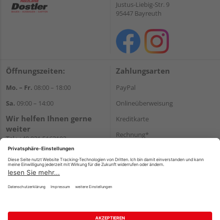
Justus-Liebig-Str. 9
95447 Bayreuth
Öffnungszeiten:
Zahlungsarten
Mo. – Fr.
08:00 – 18:00
PayPal
Sa.
09:00 – 14:00
Onlineüberweisung
Wir helfen Ihnen gerne
Kreditkarte
weiter
Rechnung*
Tel.:
+49 921 5163102
E-Mail:
shop@dostler.de
*Bonität vorausgesetzt
Versand
Versandkosten
Impressum
AGB
Widerruf
Datenschutz